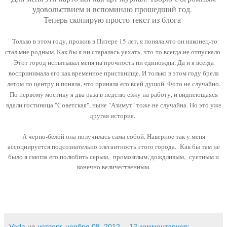
удовольствием и вспоминаю прошедший год.
Теперь скопирую просто текст из блога
Только в этом году, прожив в Питере 15 лет, я поняла,что он наконец-то
стал мне родным. Как бы я ни старалась уехать, что-то всегда не отпускало.
Этот город испытывал меня на прочность ни единожды. Да и я всегда
воспринимала его как временное пристанище. И только в этом году брела
летом по центру и поняла, что приняла его всей душой. Фото не случайно.
По первому мостику я два раза в неделю езжу на работу, и виднеющаяся
вдали гостиница "Советская", ныне "Азимут" тоже не случайна. Но это уже
другая история.
А черно-белой она получилась сама собой. Наверное так у меня
ассоциируется подсознательно элегантность этого города. Как бы там не
было я смогла его полюбить серым, промозглым
,
дождливым, суетным и
конечно величественным.
Veda
на
четверг, ноября 08, 2012
12 комментариев: